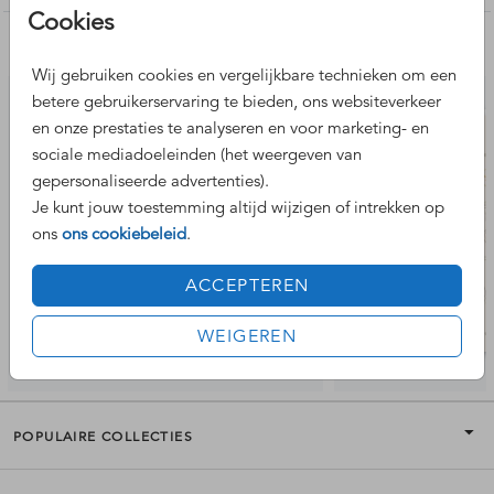
Cookies
Het chiffon zijden lint wordt niet standaard meegeleverd
Nog meer leuke ontwerpen
maar kan
hier
worden besteld.
Wij gebruiken cookies en vergelijkbare technieken om een
betere gebruikerservaring te bieden, ons websiteverkeer
en onze prestaties te analyseren en voor marketing- en
sociale mediadoeleinden (het weergeven van
gepersonaliseerde advertenties).
Je kunt jouw toestemming altijd wijzigen of intrekken op
ons
ons cookiebeleid
.
ACCEPTEREN
WEIGEREN
POPULAIRE COLLECTIES