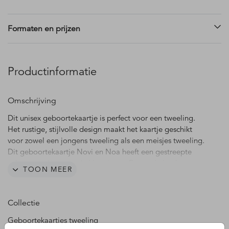
Formaten en prijzen
Productinformatie
Omschrijving
Dit unisex geboortekaartje is perfect voor een tweeling.
Het rustige, stijlvolle design maakt het kaartje geschikt
voor zowel een jongens tweeling als een meisjes tweeling.
Dit geboortekaartje Novi en Noa heeft een gestreepte
achtergrond in neutrale kleurtinten. De ronde hoeken
TOON MEER
maken dit originele kaartje helemaal af. Deze kaart kun je
zelf bewerken in de editor, zo kun je de kleuren, lettertypes
en teksten naar wens aanpassen. Dit geboortekaartje is
Collectie
gebaseerd op het geboortekaartje van Sol Rae van Kae
Sutherland.
Geboortekaartjes tweeling