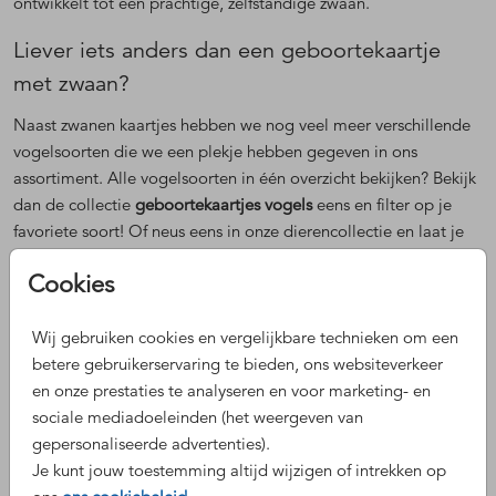
ontwikkelt tot een prachtige, zelfstandige zwaan.
Liever iets anders dan een geboortekaartje
met zwaan?
Naast zwanen kaartjes hebben we nog veel meer verschillende
vogelsoorten die we een plekje hebben gegeven in ons
assortiment. Alle vogelsoorten in één overzicht bekijken? Bekijk
dan de collectie
geboortekaartjes vogels
eens en filter op je
favoriete soort! Of neus eens in onze dierencollectie en laat je
inspireren door de vele andere
dierenkaartjes
.
Cookies
zwaan geboortekaartje bestellen
Wij gebruiken cookies en vergelijkbare technieken om een
Heb je nog vragen voordat je jouw bestelling plaatst? Neem
betere gebruikerservaring te bieden, ons websiteverkeer
dan gerust contact met ons op. We helpen je graag. Jij blij, wij
en onze prestaties te analyseren en voor marketing- en
blij!
sociale mediadoeleinden (het weergeven van
gepersonaliseerde advertenties).
Klaar met het ontwerpen van jouw elegante zwaan
Je kunt jouw toestemming altijd wijzigen of intrekken op
geboortekaartje? Bestel dan eerst een proefdruk. Zo kun je zien