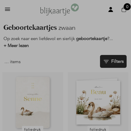
0
Geboortekaartjes
zwaan
Op zoek naar een liefdevol en sierlijk
geboortekaartje
?
...
+ Meer lezen
Filters
…
items
foliedruk
foliedruk