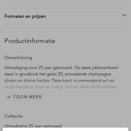
Formaten en prijzen
Productinformatie
Omschrijving
Uitnodiging voor 25 jaar getrouwd. Op deze jubileumkaart
staat in goudlook het getal 25, proostende champagne
glazen en kleine hartjes. Deze kaart is overwegend wit en
oogt daardoor clean en rustig. Je kunt deze jubileumkaart
zelf bewerken in de editor en naar je eigen smaak
TOON MEER
aanpassen.
Collectie
Uitnodiging 25 jaar getrouwd