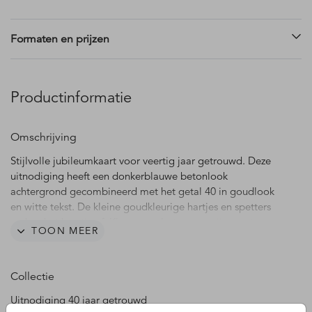
Formaten en prijzen
Productinformatie
Omschrijving
Stijlvolle jubileumkaart voor veertig jaar getrouwd. Deze
uitnodiging heeft een donkerblauwe betonlook
achtergrond gecombineerd met het getal 40 in goudlook
en witte tekst. De kleine goudkleurige hartjes en spetters
maken het kaartje af. Kleuren en lettertypes zijn aan te
TOON MEER
passen in de editor.
Collectie
Uitnodiging 40 jaar getrouwd