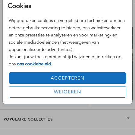
Vragen of wensen over deze huwelijksjubileum kaart? Laat
Cookies
het gerust weten, wij helpen je graag.
Nog meer leuke ontwerpen
Wij gebruiken cookies en vergelijkbare technieken om een
betere gebruikerservaring te bieden, ons websiteverkeer
en onze prestaties te analyseren en voor marketing- en
sociale mediadoeleinden (het weergeven van
gepersonaliseerde advertenties).
Je kunt jouw toestemming altijd wijzigen of intrekken op
ons
ons cookiebeleid
.
ACCEPTEREN
WEIGEREN
POPULAIRE COLLECTIES