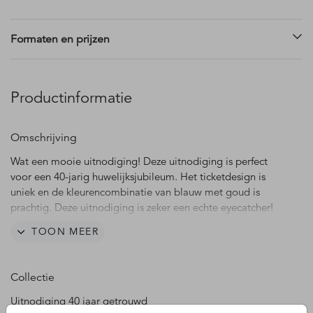
Formaten en prijzen
Productinformatie
Omschrijving
Wat een mooie uitnodiging! Deze uitnodiging is perfect
voor een 40-jarig huwelijksjubileum. Het ticketdesign is
uniek en de kleurencombinatie van blauw met goud is
prachtig. Deze uitnodiging is zeker een echte eyecatcher!
TOON MEER
Deze uitnodigingskaart kun je naast een 40 jarig
huwelijksjubileum ook gebruiken wanneer je wilt vieren dat
je bijvoorbeeld 10 jaar samen bent of bijvoorbeeld een
Collectie
werk gerelateerd jubileum feest wilt geven.
Uitnodiging 40 jaar getrouwd