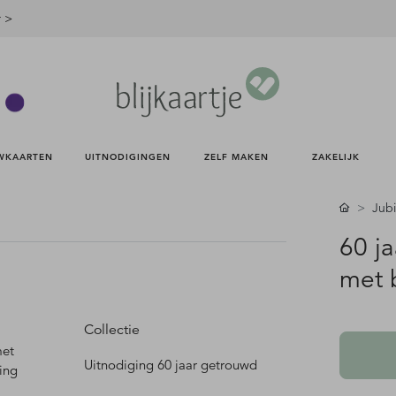
r >
WKAARTEN 
UITNODIGINGEN 
ZELF MAKEN 
ZAKELIJK 
Jub
60 j
met 
Collectie
met
Uitnodiging 60 jaar getrouwd
ing