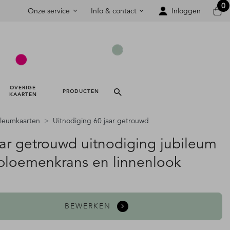
0
Onze service
Info & contact
Inloggen
OVERIGE 
PRODUCTEN 
KAARTEN 
ileumkaarten
Uitnodiging 60 jaar getrouwd
aar getrouwd uitnodiging jubileum
bloemenkrans en linnenlook
BEWERKEN