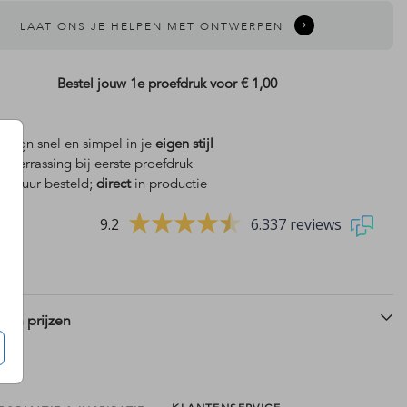
LAAT ONS JE HELPEN MET ONTWERPEN
Bestel jouw 1e proefdruk voor
€ 1,00
design snel en simpel in je
eigen stijl
is
verrassing bij eerste proefdruk
 18 uur besteld;
direct
in productie
9.2
6.337 reviews
 en prijzen