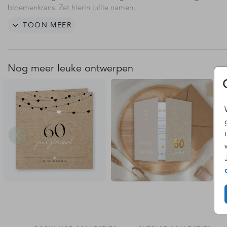
bloemenkrans. Zet hierin jullie namen.
TOON MEER
Deze uitnodigingskaart is ontworpen om te vieren dat jullie 60 ja
getrouwd zijn maar is ook geschikt voor andere bruiloftsjaren zoa
50 jarig huwelijksjubileum. Of wanneer je wilt vieren dat jullie
bijvoorbeeld 25 jaar samen zijn. De teksten en getallen pas je
Nog meer leuke ontwerpen
gemakkelijk aan in de editor. Vragen of wensen? Laat het gerust 
wij helpen je graag.