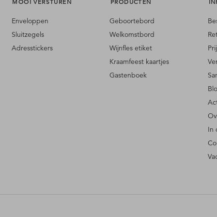
MOOI VERSTUREN
PRODUCTEN
IN
Enveloppen
Geboortebord
Be
Sluitzegels
Welkomstbord
Re
Adresstickers
Wijnfles etiket
Pri
Kraamfeest kaartjes
Ve
Gastenboek
Sa
Bl
Ac
Ov
In
Co
Va