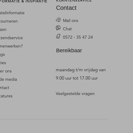
KLANTENSERVICE
FORMATIE & INSPIRATIE
Contact
stelinformatie
Mail ons
tourneren
Chat
jzen
0572 - 35 47 24
rzendservice
menwerken?
Bereikbaar
ogs
ties
maandag t/m vrijdag van
er ons
9.00 uur tot 17.00 uur
 de media
ntact
Veelgestelde vragen
catures