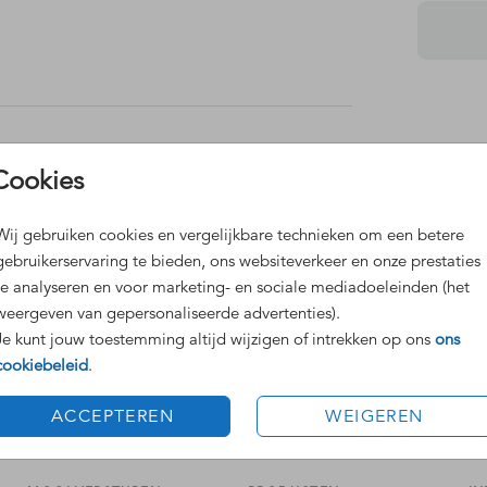
ar
ls een
weten,
Dit 
Cookies
Grat
Voor
Wij gebruiken cookies en vergelijkbare technieken om een betere
gebruikerservaring te bieden, ons websiteverkeer en onze prestaties
te analyseren en voor marketing- en sociale mediadoeleinden (het
weergeven van gepersonaliseerde advertenties).
Je kunt jouw toestemming altijd wijzigen of intrekken op ons
ons
cookiebeleid
.
Formaten
ACCEPTEREN
WEIGEREN