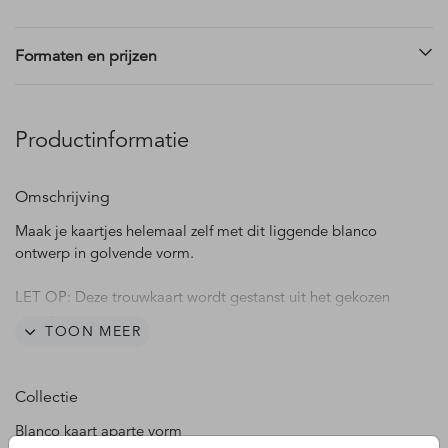
Formaten en prijzen
Productinformatie
Omschrijving
Maak je kaartjes helemaal zelf met dit liggende blanco
ontwerp in golvende vorm.
LET OP: Deze trouwkaart wordt gestanst uit het gekozen
kaartformaat, de uit gestanste kaart die je ontvangt kan dus
TOON MEER
een stukje kleiner zijn dan het bestelde kaartformaat.
Collectie
Blanco kaart aparte vorm