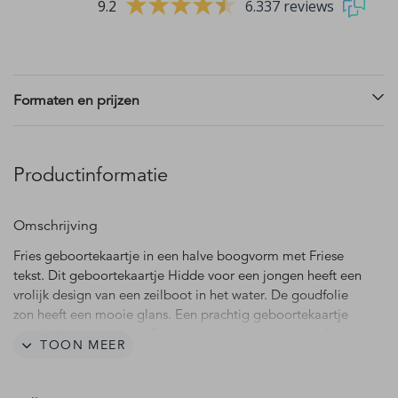
9.2
6.337 reviews
Formaten en prijzen
Productinformatie
Omschrijving
Fries geboortekaartje in een halve boogvorm met Friese
tekst. Dit geboortekaartje Hidde voor een jongen heeft een
vrolijk design van een zeilboot in het water. De goudfolie
zon heeft een mooie glans. Een prachtig geboortekaartje
om de komst van jullie Friese zoon aan te kondigen. Alles is
TOON MEER
geheel naar eigen wens aan te passen in de editor. Hulp
nodig? Ons team staat voor je klaar.