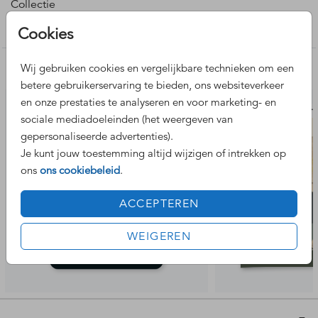
Collectie
Geboortekaartje aparte vorm
Cookies
Wij gebruiken cookies en vergelijkbare technieken om een
Nog meer leuke ontwerpen
betere gebruikerservaring te bieden, ons websiteverkeer
en onze prestaties te analyseren en voor marketing- en
geboortekaartje
geboort
sociale mediadoeleinden (het weergeven van
gepersonaliseerde advertenties).
Je kunt jouw toestemming altijd wijzigen of intrekken op
ons
ons cookiebeleid
.
ACCEPTEREN
WEIGEREN