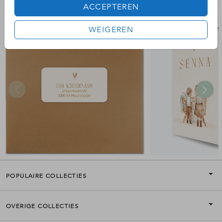
Bekijk de complete set
ACCEPTEREN
adresstickers
WEIGEREN
raam
POPULAIRE COLLECTIES
OVERIGE COLLECTIES