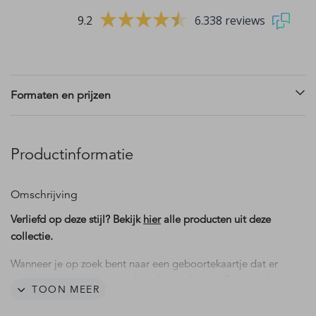
9.2
6.338 reviews
Formaten en prijzen
Productinformatie
Omschrijving
Verliefd op deze stijl? Bekijk
hier
alle producten uit deze
collectie.
Wanneer je op zoek bent naar een geboortekaartje dat er
net even anders uitziet, is dit geboortekaartje Senna echt
TOON MEER
iets voor jou! Dit kaartje is namelijk vormgegeven in de
vorm van een boog. De kleurencombinatie van beige met