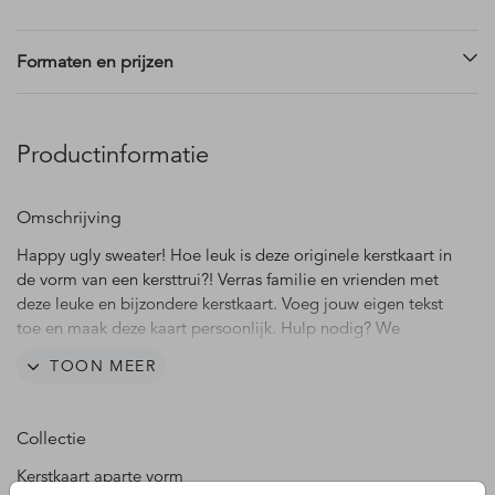
Formaten en prijzen
Productinformatie
Omschrijving
Happy ugly sweater! Hoe leuk is deze originele kerstkaart in
de vorm van een kersttrui?! Verras familie en vrienden met
deze leuke en bijzondere kerstkaart. Voeg jouw eigen tekst
toe en maak deze kaart persoonlijk. Hulp nodig? We
helpen je graag.
TOON MEER
Goed om te weten is dat de vorm uit het kaartformaat
wordt gesneden die je kiest in het keuzemenu. Kies je
Collectie
bijvoorbeeld voor een kaart in formaat 15 x 15 cm? Dan
wordt de kaart uit dit canvas uitgesneden. Het kan dus zijn
Kerstkaart aparte vorm