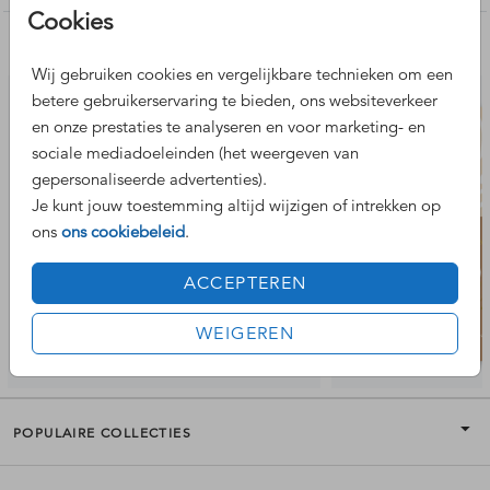
dat deze niet aan alle zijdes 15 x 15 is en dat de envelop
Cookies
dus iets te groot lijkt. Heb je hier vragen over? Stuur ons
Nog meer leuke ontwerpen
gerust een berichtje.
Wij gebruiken cookies en vergelijkbare technieken om een
betere gebruikerservaring te bieden, ons websiteverkeer
en onze prestaties te analyseren en voor marketing- en
sociale mediadoeleinden (het weergeven van
gepersonaliseerde advertenties).
Je kunt jouw toestemming altijd wijzigen of intrekken op
ons
ons cookiebeleid
.
ACCEPTEREN
WEIGEREN
POPULAIRE COLLECTIES