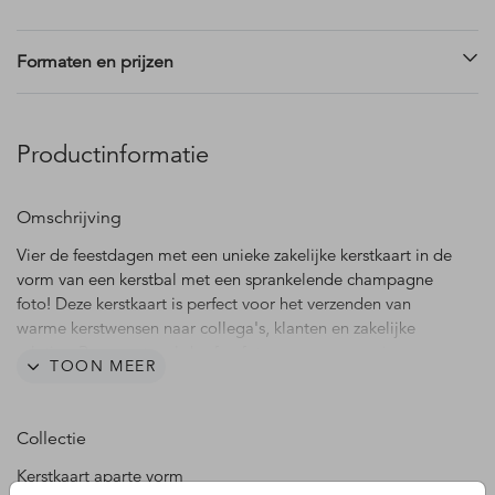
Formaten en prijzen
Productinformatie
Omschrijving
Vier de feestdagen met een unieke zakelijke kerstkaart in de
vorm van een kerstbal met een sprankelende champagne
foto! Deze kerstkaart is perfect voor het verzenden van
warme kerstwensen naar collega's, klanten en zakelijke
relaties. Pas eventueel de sfeerfoto aan naar een eigen
TOON MEER
bedrijfsfoto. De gehele kerstkaart is naar eigen wens aan te
passen in onze online editor. Hulp nodig? Neem gerust
contact met ons op.
Collectie
Goed om te weten is dat de vorm uit het kaartformaat
Kerstkaart aparte vorm