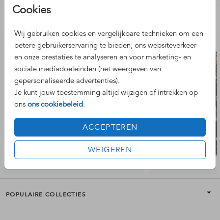
wordt gesneden die je kiest in het keuzemenu. Kies je
Cookies
bijvoorbeeld voor een kaart in formaat 15 x 15 cm? Dan
Nog meer leuke ontwerpen
wordt de kaart uit dit canvas uitgesneden. Het kan dus zijn
Wij gebruiken cookies en vergelijkbare technieken om een
dat deze niet aan alle zijdes 15 x 15 is en dat de envelop
dus iets te groot lijkt. Heb je hier vragen over? Stuur ons
betere gebruikerservaring te bieden, ons websiteverkeer
gerust een berichtje.
en onze prestaties te analyseren en voor marketing- en
sociale mediadoeleinden (het weergeven van
gepersonaliseerde advertenties).
Je kunt jouw toestemming altijd wijzigen of intrekken op
ons
ons cookiebeleid
.
ACCEPTEREN
WEIGEREN
POPULAIRE COLLECTIES