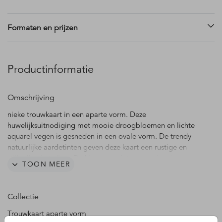
Formaten en prijzen
Productinformatie
Omschrijving
nieke trouwkaart in een aparte vorm. Deze
huwelijksuitnodiging met mooie droogbloemen en lichte
aquarel vegen is gesneden in een ovale vorm. De trendy
natuurlijke aardetinten geven deze kaart een rustige en
stijlvolle uitstraling. De kleuren en lettertypes kun je
TOON MEER
aanpassen in de editor. Hulp nodig? We helpen je graag.
LET OP: Deze trouwkaart in ovale vorm wordt gestanst uit
Collectie
de gekozen kaartformaat, de uitgestanste kaart die je
ontvangt kan dus een stukje kleiner zijn dan het bestelde
Trouwkaart aparte vorm