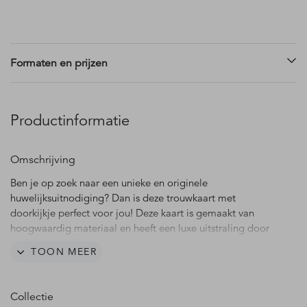
Formaten en prijzen
Productinformatie
Omschrijving
Ben je op zoek naar een unieke en originele
huwelijksuitnodiging? Dan is deze trouwkaart met
doorkijkje perfect voor jou! Deze kaart is gemaakt van
hoogwaardig materiaal en heeft een luxe uitstraling door
de foliedruk. Ook is deze kaart voorzien van een stans,
TOON MEER
waardoor het een uniek en origineel detail is. De bloemen,
in combinatie met de beige achtergrond en goudfolie,
geven een klassieke uitstraling aan deze trouwuitnodiging.
Collectie