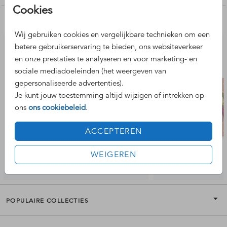
ontvangt kan dus een stukje kleiner zijn dan het bestelde
Cookies
kaartformaat.
Nog meer leuke ontwerpen
Wij gebruiken cookies en vergelijkbare technieken om een
betere gebruikerservaring te bieden, ons websiteverkeer
en onze prestaties te analyseren en voor marketing- en
sociale mediadoeleinden (het weergeven van
gepersonaliseerde advertenties).
Je kunt jouw toestemming altijd wijzigen of intrekken op
ons
ons cookiebeleid
.
ACCEPTEREN
WEIGEREN
POPULAIRE COLLECTIES