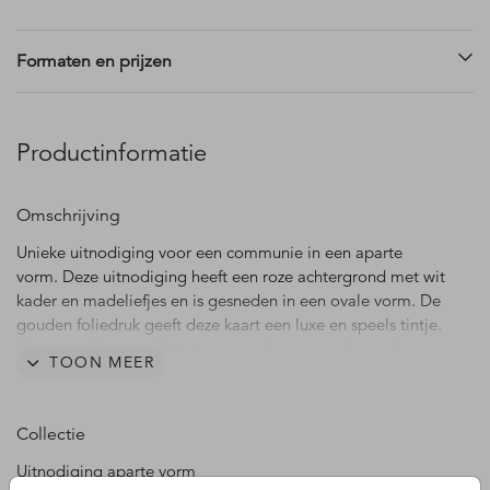
Formaten en prijzen
Productinformatie
Omschrijving
Unieke uitnodiging voor een communie in een aparte
vorm. Deze uitnodiging heeft een roze achtergrond met wit
kader en madeliefjes en is gesneden in een ovale vorm. De
gouden foliedruk geeft deze kaart een luxe en speels tintje.
Kleuren, teksten en lettertypes pas je eenvoudig aan in
TOON MEER
onze ontwerpmodule. Vragen? Bel, mail of chat gerust! We
helpen je graag.
Collectie
LET OP: Deze uitnodiging in ovale vorm wordt gestanst uit
de gekozen kaartformaat, de uit gestanste kaart die je
Uitnodiging aparte vorm