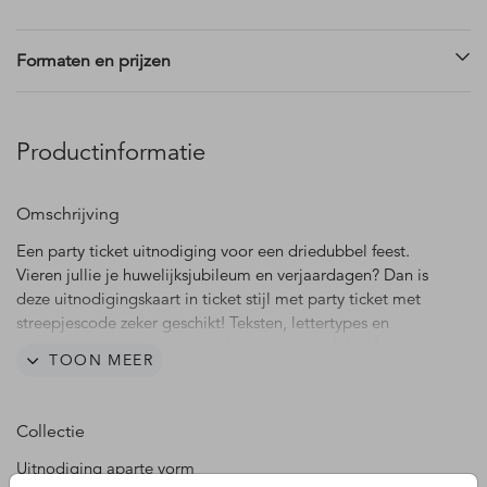
Formaten en prijzen
Productinformatie
Omschrijving
Een party ticket uitnodiging voor een driedubbel feest.
Vieren jullie je huwelijksjubileum en verjaardagen? Dan is
deze uitnodigingskaart in ticket stijl met party ticket met
streepjescode zeker geschikt! Teksten, lettertypes en
kleuren zijn aan te passen in de ontwerpmodule. Voeg een
TOON MEER
eigen foto toe en maak de uitnodiging zo nog extra
persoonlijk. We helpen je graag bij het aanpassen van deze
toffe uitnodiging.
Collectie
Uitnodiging aparte vorm