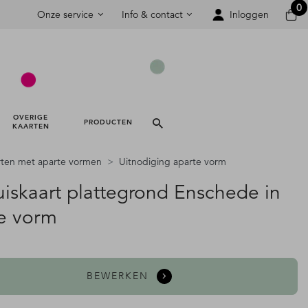
0
Onze service
Info & contact
Inloggen
OVERIGE 
PRODUCTEN 
KAARTEN 
rten met aparte vormen
Uitnodiging aparte vorm
uiskaart plattegrond Enschede in
e vorm
BEWERKEN