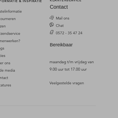
KLANTENSERVICE
FORMATIE & INSPIRATIE
Contact
stelinformatie
Mail ons
tourneren
Chat
jzen
0572 - 35 47 24
rzendservice
menwerken?
Bereikbaar
ogs
ties
maandag t/m vrijdag van
er ons
9.00 uur tot 17.00 uur
 de media
ntact
Veelgestelde vragen
catures