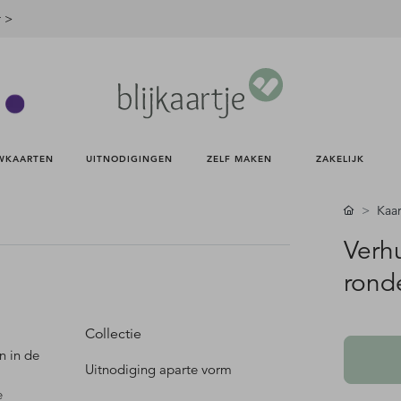
r >
WKAARTEN 
UITNODIGINGEN 
ZELF MAKEN 
ZAKELIJK 
Kaa
Verh
rond
Collectie
n in de
Uitnodiging aparte vorm
e