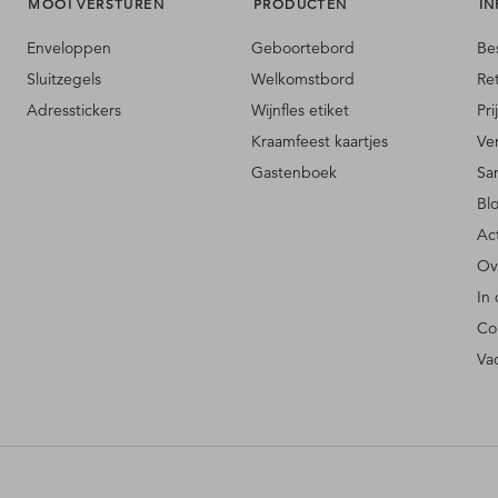
MOOI VERSTUREN
PRODUCTEN
IN
Enveloppen
Geboortebord
Be
Sluitzegels
Welkomstbord
Re
Adresstickers
Wijnfles etiket
Pri
Kraamfeest kaartjes
Ve
Gastenboek
Sa
Bl
Ac
Ov
In
Co
Va