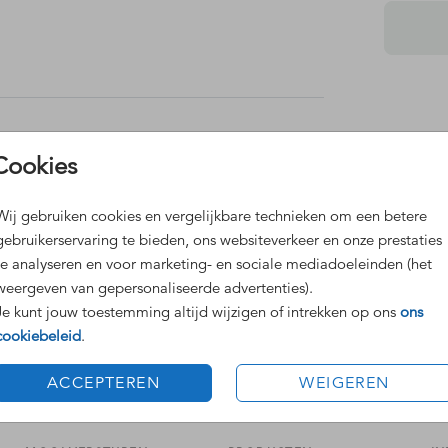
t? Neem
or het
sneden
Dit 
Cookies
iskaart
Grat
eden.
Voor
 envelop
Wij gebruiken cookies en vergelijkbare technieken om een betere
en
gebruikerservaring te bieden, ons websiteverkeer en onze prestaties
te analyseren en voor marketing- en sociale mediadoeleinden (het
weergeven van gepersonaliseerde advertenties).
Je kunt jouw toestemming altijd wijzigen of intrekken op ons
ons
cookiebeleid
.
Formaten
ACCEPTEREN
WEIGEREN