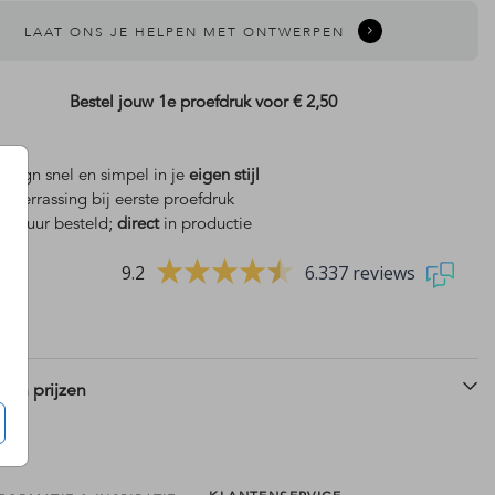
LAAT ONS JE HELPEN MET ONTWERPEN
Bestel jouw 1e proefdruk voor
€ 2,50
design snel en simpel in je
eigen stijl
is
verrassing bij eerste proefdruk
uitnodiging
uitnodiging
 18 uur besteld;
direct
in productie
9.2
6.337 reviews
 en prijzen