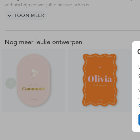
verhuisd zijn en wat jullie nieuwe adres is.
TOON MEER
Wil je een plattegrond van jouw eigen woonplaats op deze kaar
dan even contact met ons op via info@blijkaartje.nl. De kosten vo
ontwerp van jouw eigen woonplaats zijn (vanaf) Euro 29,50.
Nog meer leuke ontwerpen
Goed om te weten is dat de vorm uit het kaartformaat wordt ge
die je kiest in het keuzemenu. Kies je bijvoorbeeld voor een verhu
in formaat 15 x 15 cm? Dan wordt de kaart uit dit canvas uitgesn
Het kan dus zijn dat deze niet aan alle zijdes 15 x 15 is en dat de
dus iets te groot lijkt. Heb je hier vragen over? Stuur ons gerust e
berichtje.