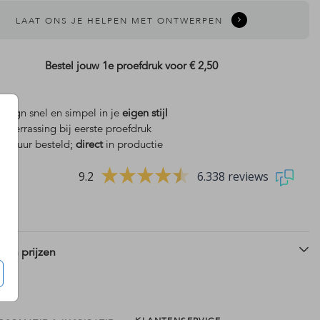
LAAT ONS JE HELPEN MET ONTWERPEN
Bestel jouw 1e proefdruk voor
€ 2,50
design snel en simpel in je
eigen stijl
is
verrassing bij eerste proefdruk
 18 uur besteld;
direct
in productie
9.2
6.338 reviews
 en prijzen