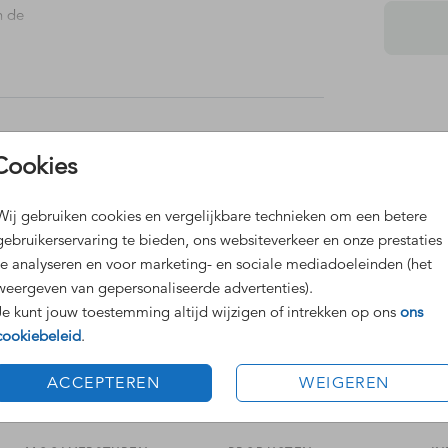
n de
Dit 
Cookies
Grat
Voor
Wij gebruiken cookies en vergelijkbare technieken om een betere
gebruikerservaring te bieden, ons websiteverkeer en onze prestaties
te analyseren en voor marketing- en sociale mediadoeleinden (het
weergeven van gepersonaliseerde advertenties).
Je kunt jouw toestemming altijd wijzigen of intrekken op ons
ons
cookiebeleid
.
Formaten
ACCEPTEREN
WEIGEREN