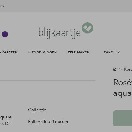
r >
WKAARTEN 
UITNODIGINGEN 
ZELF MAKEN 
ZAKELIJK 
Kers
Roséf
aqua
Collectie
aquarel
Foliedruk zelf maken
e. Dit