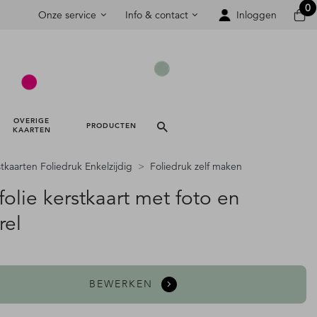
0
Onze service
Info & contact
Inloggen
OVERIGE 
PRODUCTEN 
KAARTEN 
tkaarten Foliedruk Enkelzijdig
Foliedruk zelf maken
olie kerstkaart met foto en
rel
BEWERKEN