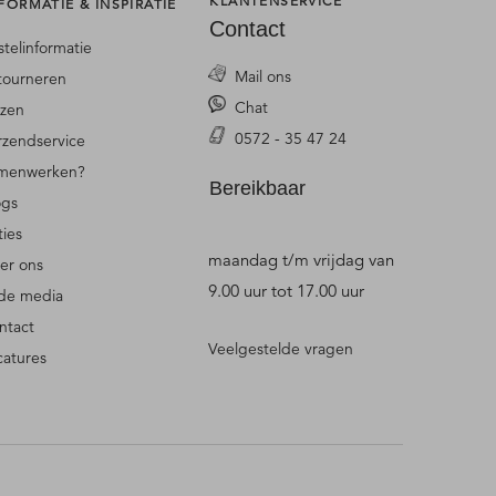
KLANTENSERVICE
FORMATIE & INSPIRATIE
Contact
stelinformatie
Mail ons
tourneren
Chat
jzen
0572 - 35 47 24
rzendservice
menwerken?
Bereikbaar
ogs
ties
maandag t/m vrijdag van
er ons
9.00 uur tot 17.00 uur
 de media
ntact
Veelgestelde vragen
catures