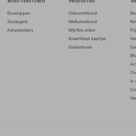
MOOI VERSTUREN
PRODUCTEN
IN
Enveloppen
Geboortebord
Be
Sluitzegels
Welkomstbord
Re
Adresstickers
Wijnfles etiket
Pri
Kraamfeest kaartjes
Ve
Gastenboek
Sa
Bl
Ac
Ov
In
Co
Va