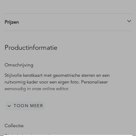
Prijzen
Productinformatie
Omschrijving
Stijlvolle kerstkaart met geometrische sterren en een
ruitvormig kader voor een eigen foto. Personaliseer
eenvoudig in onze online editor.
Bewerk je kaart direct in onze online editor met je eigen
TOON MEER
teksten en afbeeldingen. De bestelling wordt automatisch
als digitale versie verwerkt. Je hoeft verder niets te
selecteren. Binnen één werkdag sturen we je het
Collectie
gepersonaliseerde bestand – zonder watermerk logo – als
videobestand (formaat: 1080 × 2400 px) via de mail. Hulp
Digitale kerstkaart maken