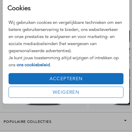
nodig bij het ontwerpen? Neem
contact
met ons op!
Cookies
Nog meer leuke ontwerpen
Voordelen van een digitale kaart:
Wij gebruiken cookies en vergelijkbare technieken om een
- Digitaal verstuurd en binnen één werkdag binnen via de
betere gebruikerservaring te bieden, ons websiteverkeer
mail
en onze prestaties te analyseren en voor marketing- en
- Je ontvangt een videobestand, ideaal voor WhatsApp, e-
sociale mediadoeleinden (het weergeven van
mail of social media
gepersonaliseerde advertenties).
- Goed leesbaar op mobiel
- Milieuvriendelijk
Je kunt jouw toestemming altijd wijzigen of intrekken op
- Makkelijk en snel
ons
ons cookiebeleid
.
ACCEPTEREN
WEIGEREN
POPULAIRE COLLECTIES