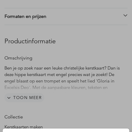
Formaten en prijzen
Productinformatie
Omschrijving
Ben je op zoek naar een leuke christelijke kerstkaart? Dan is
deze hippe kerstkaart met engel precies wat je zoekt! De
engel blaast op een trompet en speelt het lied ´Gloria in
Excelsis Deo´. Met de aanpasbare kleuren, teksten en
lettertypes kun je hem helemaal naar je eigen smaak
TOON MEER
maken.
Collectie
Kerstkaarten maken