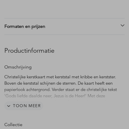
Formaten en prijzen
Productinformatie
Omschrijving
Christelijke kerstkaart met kerststal met kribbe en kerstster.
Boven de kerststal schijnen de sterren. De kaart heeft een
papierlook achtergrond. Verder staat er de christelijke tekst
'Gods liefde daalde neer, Jezus is de Heer!' Met deze
prachtige kaart wens je iedereen fijne feestdagen toe!
TOON MEER
Collectie