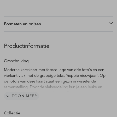
Formaten en prijzen
Productinformatie
Omschrijving
Moderne kerstkaart met fotocollage van drie foto's en een
vierkant vlak met de grappige tekst 'heppie nieuwjaar'. Op
de foto's van deze kaart staat een gezin in wisselende
samenstelling. Door de vlakverdeling kun je een leuke en
aantrekkelijke kaart maken die niet alleen mooi is maar
TOON MEER
waar je ook meerdere foto's kunt laten zien van je familie.
Collectie