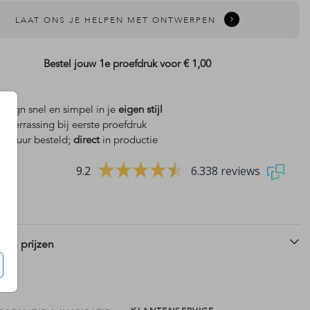
LAAT ONS JE HELPEN MET ONTWERPEN
Bestel jouw 1e proefdruk voor
€ 1,00
design snel en simpel in je
eigen stijl
is
verrassing bij eerste proefdruk
 18 uur besteld;
direct
in productie
9.2
6.338 reviews
 en prijzen