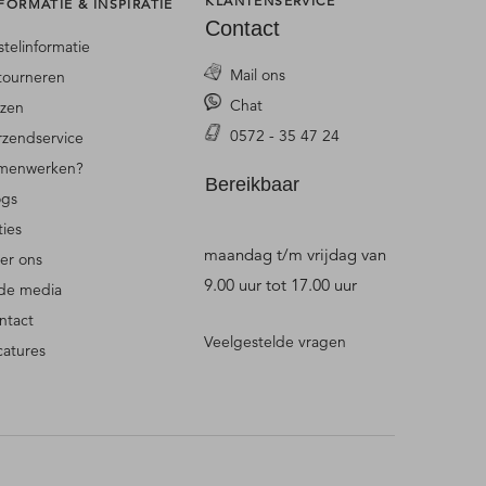
KLANTENSERVICE
FORMATIE & INSPIRATIE
Contact
stelinformatie
Mail ons
tourneren
Chat
jzen
0572 - 35 47 24
rzendservice
menwerken?
Bereikbaar
ogs
ties
maandag t/m vrijdag van
er ons
9.00 uur tot 17.00 uur
 de media
ntact
Veelgestelde vragen
catures