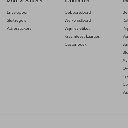
MOOI VERSTUREN
PRODUCTEN
IN
Enveloppen
Geboortebord
Be
Sluitzegels
Welkomstbord
Re
Adresstickers
Wijnfles etiket
Pri
Kraamfeest kaartjes
Ve
Gastenboek
Sa
Bl
Ac
Ov
In
Co
Va