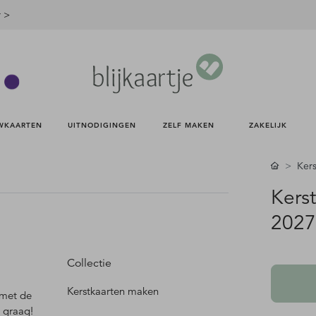
r >
WKAARTEN 
UITNODIGINGEN 
ZELF MAKEN 
ZAKELIJK 
Kers
Kerst
2027
Collectie
Kerstkaarten maken
 met de
 graag!