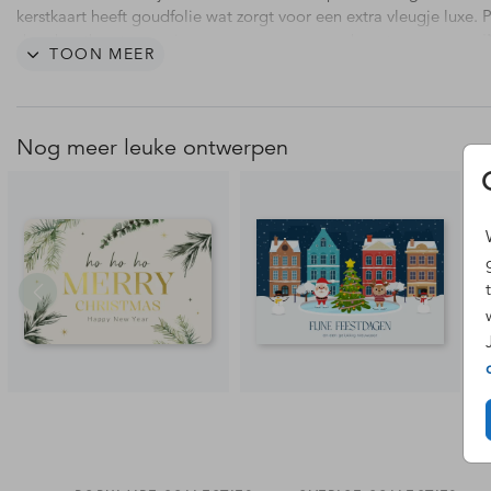
kerstkaart heeft goudfolie wat zorgt voor een extra vleugje luxe. 
deze kerstkaart naar eigen wens aan en wens de ontvangers een '
TOON MEER
christmas and a Hoppy New Year'.
Nog meer leuke ontwerpen