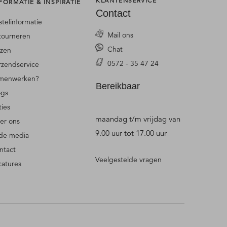
KLANTENSERVICE
FORMATIE & INSPIRATIE
Contact
stelinformatie
Mail ons
tourneren
Chat
jzen
0572 - 35 47 24
rzendservice
menwerken?
Bereikbaar
ogs
ties
maandag t/m vrijdag van
er ons
9.00 uur tot 17.00 uur
 de media
ntact
Veelgestelde vragen
catures