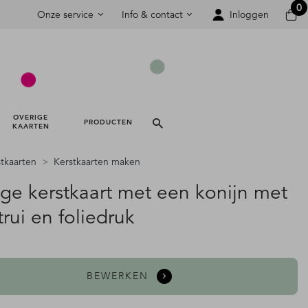
0
Onze service
Info & contact
Inloggen
OVERIGE 
PRODUCTEN 
KAARTEN 
tkaarten
Kerstkaarten maken
age kerstkaart met een konijn met
trui en foliedruk
BEWERKEN