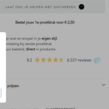
LAAT ONS JE HELPEN MET ONTWERPEN
Bestel jouw 1e proefdruk voor
€ 2,50
design snel en simpel in je
eigen stijl
is
verrassing bij eerste proefdruk
 18 uur besteld;
direct
in productie
9.2
6.337 reviews
 en prijzen