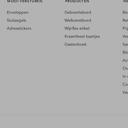
MOOI VERSTUREN
PRODUCTEN
IN
Enveloppen
Geboortebord
Be
Sluitzegels
Welkomstbord
Re
Adresstickers
Wijnfles etiket
Pri
Kraamfeest kaartjes
Ve
Gastenboek
Sa
Bl
Ac
Ov
In
Co
Va