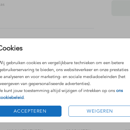
Pas
Merry
Dit 
Cookies
Grat
Voor
Wij gebruiken cookies en vergelijkbare technieken om een betere
gebruikerservaring te bieden, ons websiteverkeer en onze prestaties
te analyseren en voor marketing- en sociale mediadoeleinden (het
weergeven van gepersonaliseerde advertenties).
Je kunt jouw toestemming altijd wijzigen of intrekken op ons
ons
cookiebeleid
.
Formaten
ACCEPTEREN
WEIGEREN