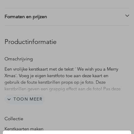
Formaten en prijzen
Productinformatie
Omschrijving
Een vrolijke kerstkaart met de tekst ´ We wish you a Merry
Xmas´. Voeg je eigen kerstfoto toe aan deze kaart en
gebruik de foute kerstbrillen props op je foto. Deze
kerstbrillen geven een grappig effect aan de foto! Pas deze
kerstkaart naar eigen wens aan in onze online editor en
TOON MEER
tover een glimlach op het gezicht van de ontvanger.
Collectie
Kerstkaarten maken