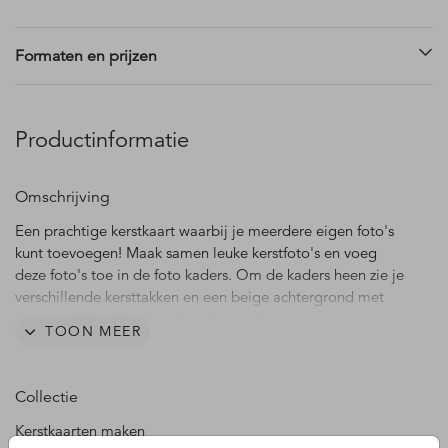
Formaten en prijzen
Productinformatie
Omschrijving
Een prachtige kerstkaart waarbij je meerdere eigen foto's
kunt toevoegen! Maak samen leuke kerstfoto's en voeg
deze foto's toe in de foto kaders. Om de kaders heen zie je
verschillende kersttakken en een beige achtergrond met
sneeuwvlokjes. Pas deze kaart naar eigen wens aan en wens
TOON MEER
je dierbaren fijne feestdagen toe!
Collectie
Kerstkaarten maken