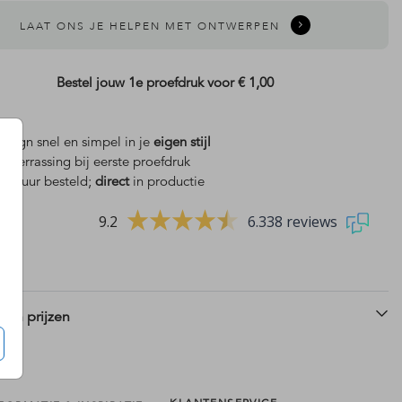
LAAT ONS JE HELPEN MET ONTWERPEN
Bestel jouw 1e proefdruk voor
€ 1,00
design snel en simpel in je
eigen stijl
is
verrassing bij eerste proefdruk
 18 uur besteld;
direct
in productie
9.2
6.338 reviews
 en prijzen