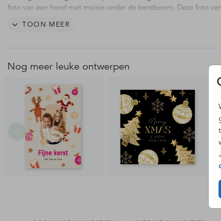
foto van een hond met meisje onder de kerstboom. Deze foto ver
gemakkelijk voor een eigen foto.
TOON MEER
Nog meer leuke ontwerpen