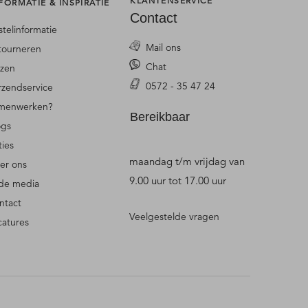
KLANTENSERVICE
FORMATIE & INSPIRATIE
Contact
stelinformatie
Mail ons
tourneren
Chat
jzen
0572 - 35 47 24
rzendservice
menwerken?
Bereikbaar
ogs
ties
maandag t/m vrijdag van
er ons
9.00 uur tot 17.00 uur
 de media
ntact
Veelgestelde vragen
catures