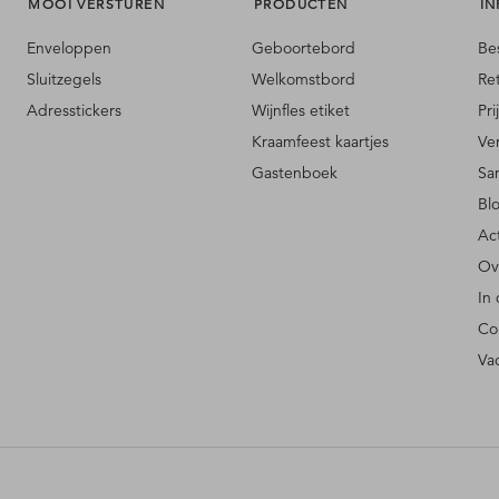
MOOI VERSTUREN
PRODUCTEN
IN
Enveloppen
Geboortebord
Be
Sluitzegels
Welkomstbord
Re
Adresstickers
Wijnfles etiket
Pri
Kraamfeest kaartjes
Ve
Gastenboek
Sa
Bl
Ac
Ov
In
Co
Va