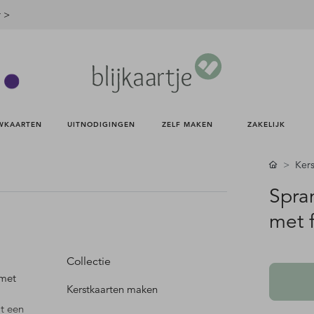
r >
WKAARTEN 
UITNODIGINGEN 
ZELF MAKEN 
ZAKELIJK 
Kers
Spra
met 
Collectie
 met
Kerstkaarten maken
at een