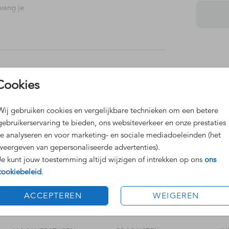
vang je
Dit 
Cookies
Grat
Voor
Wij gebruiken cookies en vergelijkbare technieken om een betere
gebruikerservaring te bieden, ons websiteverkeer en onze prestaties
te analyseren en voor marketing- en sociale mediadoeleinden (het
weergeven van gepersonaliseerde advertenties).
Je kunt jouw toestemming altijd wijzigen of intrekken op ons
ons
cookiebeleid
.
Formaten
ACCEPTEREN
WEIGEREN