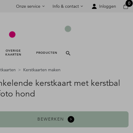
0
Onze service
Info & contact
Inloggen
OVERIGE 
PRODUCTEN 
KAARTEN 
tkaarten
Kerstkaarten maken
nkelende kerstkaart met kerstbal
foto hond
BEWERKEN