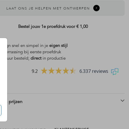
LAAT ONS JE HELPEN MET ONTWERPEN
Bestel jouw 1e proefdruk voor
€ 1,00
design snel en simpel in je
eigen stijl
is
verrassing bij eerste proefdruk
 18 uur besteld;
direct
in productie
9.2
6.337 reviews
 en prijzen