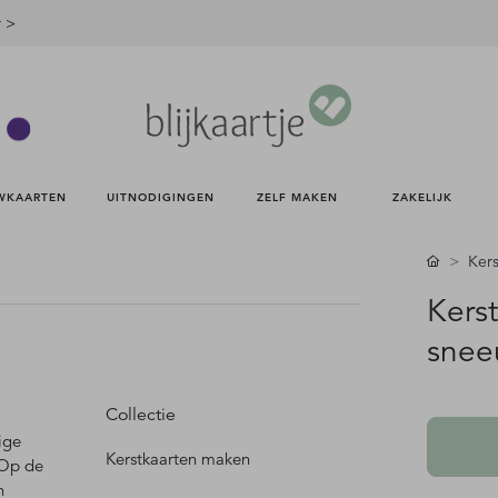
r >
WKAARTEN 
UITNODIGINGEN 
ZELF MAKEN 
ZAKELIJK 
Kers
Kers
snee
Collectie
ige
Kerstkaarten maken
 Op de
n