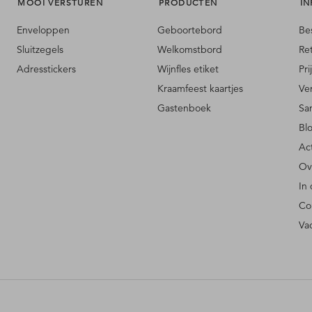
MOOI VERSTUREN
PRODUCTEN
IN
Enveloppen
Geboortebord
Be
Sluitzegels
Welkomstbord
Re
Adresstickers
Wijnfles etiket
Pri
Kraamfeest kaartjes
Ve
Gastenboek
Sa
Bl
Ac
Ov
In
Co
Va