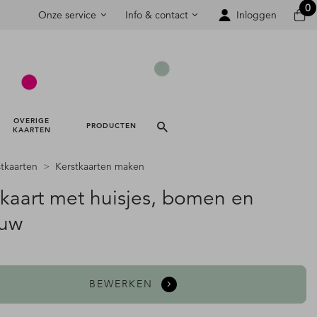
0
Onze service
Info & contact
Inloggen
OVERIGE 
PRODUCTEN 
KAARTEN 
tkaarten
Kerstkaarten maken
tkaart met huisjes, bomen en
uw
BEWERKEN