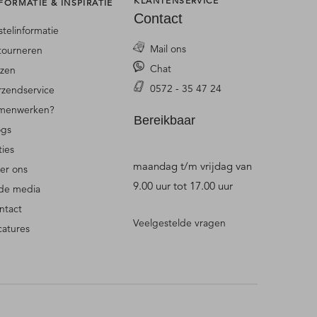
KLANTENSERVICE
FORMATIE & INSPIRATIE
Contact
stelinformatie
Mail ons
tourneren
Chat
jzen
0572 - 35 47 24
rzendservice
menwerken?
Bereikbaar
ogs
ties
maandag t/m vrijdag van
er ons
9.00 uur tot 17.00 uur
 de media
ntact
Veelgestelde vragen
catures