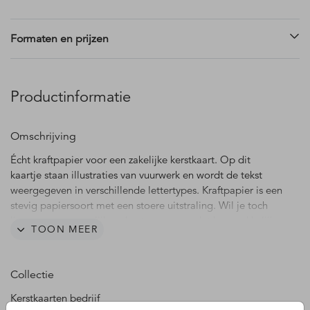
Formaten en prijzen
Productinformatie
Omschrijving
Écht kraftpapier voor een zakelijke kerstkaart. Op dit
kaartje staan illustraties van vuurwerk en wordt de tekst
weergegeven in verschillende lettertypes. Kraftpapier is een
stevig papiersoort met een stoere uitstraling. Wil je toch
liever een persoonlijke tekst toevoegen, dat kan makkelijk
TOON MEER
in onze editor.
Kijk voor meer informatie over het drukken op echt
Collectie
kraftpapier op de
informatiepagina over kraftpapier
Kerstkaarten bedrijf