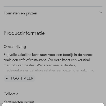
Formaten en prijzen
Productinformatie
Omschrijving
Stijlvolle zakelijke kerstkaart voor een bedrijf in de horeca
zoals een café of restaurant. Op deze kaart een kerstbal
met foto van bestek. Wens hiermee je klanten,
medewerkers en zakelijke relaties een gezellig en uitzinnig
nieuw jaar. Hierdoor hebben ze vast zin om in 2026 weer
TOON MEER
gezellig uit eten te gaan in hun favoriete restaurant. Pas de
kleuren en teksten gemakkelijk aan in onze editor. Liever
een eigen foto? Dit kun je ook aanpassen in de editor.
Collectie
Het is mogelijk om op de binnenzijde van deze kerstkaart
Kerstkaarten bedrijf