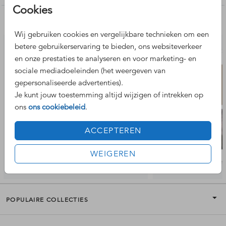
je eigen bedrijfslogo toe te voegen. De afbeelding van het
Cookies
logo dient als voorbeeld en wordt niet gedrukt. Deze kun je
Nog meer leuke ontwerpen
verwijderen of plaats hier je eigen logo overheen.
Wij gebruiken cookies en vergelijkbare technieken om een
betere gebruikerservaring te bieden, ons websiteverkeer
en onze prestaties te analyseren en voor marketing- en
sociale mediadoeleinden (het weergeven van
gepersonaliseerde advertenties).
Je kunt jouw toestemming altijd wijzigen of intrekken op
ons
ons cookiebeleid
.
ACCEPTEREN
WEIGEREN
POPULAIRE COLLECTIES