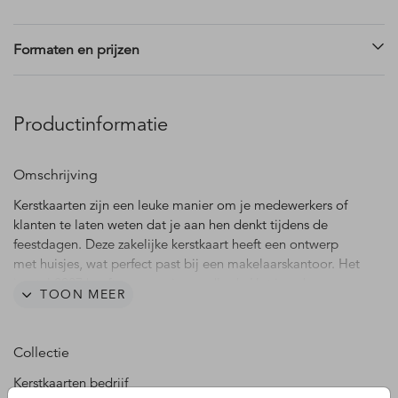
Formaten en prijzen
Productinformatie
Omschrijving
Kerstkaarten zijn een leuke manier om je medewerkers of
klanten te laten weten dat je aan hen denkt tijdens de
feestdagen. Deze zakelijke kerstkaart heeft een ontwerp
met huisjes, wat perfect past bij een makelaarskantoor. Het
jaartal 2027 heeft een mooie goudlook. Het is ook
TOON MEER
mogelijk om je eigen bedrijfslogo toe te voegen, zodat je
kaart nog persoonlijker wordt.
Collectie
De afbeelding van het logo dient als voorbeeld en wordt
niet gedrukt. Deze kun je verwijderen of plaats hier je eigen
Kerstkaarten bedrijf