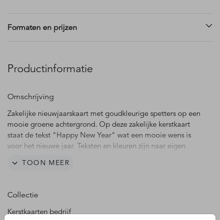
Formaten en prijzen
Productinformatie
Omschrijving
Zakelijke nieuwjaarskaart met goudkleurige spetters op een
mooie groene achtergrond. Op deze zakelijke kerstkaart
staat de tekst "Happy New Year" wat een mooie wens is
voor het nieuwe jaar. Teksten en kleuren zijn naar eigen
smaak aan te passen en op de binnenzijde is ruimte om een
TOON MEER
bedrijfslogo toe te voegen.
Collectie
Kerstkaarten bedrijf