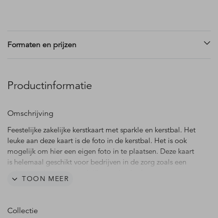
Formaten en prijzen
Productinformatie
Omschrijving
Feestelijke zakelijke kerstkaart met sparkle en kerstbal. Het
leuke aan deze kaart is de foto in de kerstbal. Het is ook
mogelijk om hier een eigen foto in te plaatsen. Deze kaart
is helemaal geschikt voor bedrijven in de zorg zoals een
ziekenhuis, huisartsenpraktijk, apotheek of
TOON MEER
verzorgingstehuis.
Het is mogelijk op de binnenzijde van deze kerstkaart je
Collectie
eigen bedrijfslogo toe te voegen. De afbeelding van het