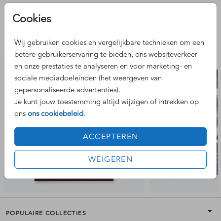
logo dient als voorbeeld en wordt niet gedrukt. Deze kun je
Kerstkaarten bedrijf
Cookies
verwijderen of plaats hier je eigen logo overheen.
Nog meer leuke ontwerpen
Wij gebruiken cookies en vergelijkbare technieken om een
betere gebruikerservaring te bieden, ons websiteverkeer
en onze prestaties te analyseren en voor marketing- en
sociale mediadoeleinden (het weergeven van
gepersonaliseerde advertenties).
Je kunt jouw toestemming altijd wijzigen of intrekken op
ons
ons cookiebeleid
.
ACCEPTEREN
WEIGEREN
POPULAIRE COLLECTIES