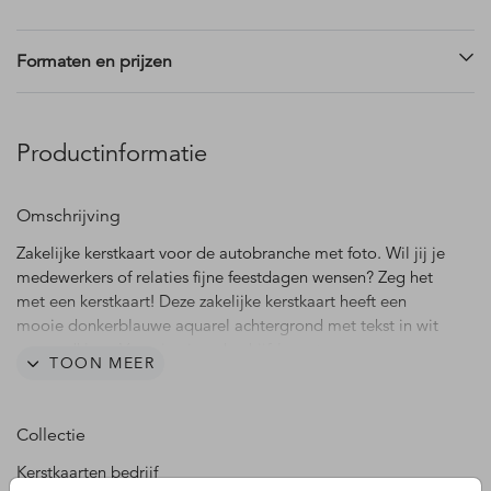
Formaten en prijzen
Productinformatie
Omschrijving
Zakelijke kerstkaart voor de autobranche met foto. Wil jij je
medewerkers of relaties fijne feestdagen wensen? Zeg het
met een kerstkaart! Deze zakelijke kerstkaart heeft een
mooie donkerblauwe aquarel achtergrond met tekst in wit
en goudkleur. Voeg je eigen bedrijfslogo toe en een
TOON MEER
persoonlijke kerstgroet. Pas de kaart naar je eigen smaak
aan in de editor en combineer met een mooie envelop om
het helemaal af te maken.
Collectie
Kerstkaarten bedrijf