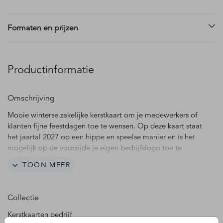
Formaten en prijzen
Productinformatie
Omschrijving
Mooie winterse zakelijke kerstkaart om je medewerkers of
klanten fijne feestdagen toe te wensen. Op deze kaart staat
het jaartal 2027 op een hippe en speelse manier en is het
mogelijk op de voorzijde je eigen bedrijfslogo toe te
voegen. Deze kaart heeft een stijlvolle donkerblauwe
TOON MEER
achtergrondkleur, winterse bomen en kleine sterretjes.
De afbeelding van het logo dient als voorbeeld en wordt
Collectie
niet gedrukt. Deze kun je verwijderen of plaats hier je eigen
logo overheen.
Kerstkaarten bedrijf