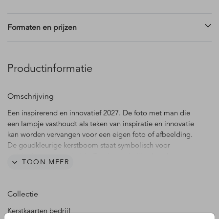
Formaten en prijzen
Productinformatie
Omschrijving
Een inspirerend en innovatief 2027. De foto met man die
een lampje vasthoudt als teken van inspiratie en innovatie
kan worden vervangen voor een eigen foto of afbeelding.
De goudkleurige kerstboom staat symbolisch voor
verbindingen en techniek. Op deze zakelijke kerstkaart
TOON MEER
staat de tekst in een mooie combinatie van verschillende
lettertypes. Geschikt voor alle sectoren, maar zeker
toepasselijk voor een innovatief bedrijf gericht op
Collectie
oplossingen. Teksten en lettertypes zijn aan te passen in de
editor.
Kerstkaarten bedrijf