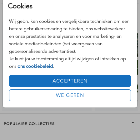
Cookies
De afbeelding van het logo dient als voorbeeld en wordt
Nog meer leuke ontwerpen
niet gedrukt. Deze kun je verwijderen of plaats hier je eigen
Wij gebruiken cookies en vergelijkbare technieken om een
logo overheen.
betere gebruikerservaring te bieden, ons websiteverkeer
en onze prestaties te analyseren en voor marketing- en
sociale mediadoeleinden (het weergeven van
gepersonaliseerde advertenties).
Je kunt jouw toestemming altijd wijzigen of intrekken op
ons
ons cookiebeleid
.
ACCEPTEREN
WEIGEREN
POPULAIRE COLLECTIES