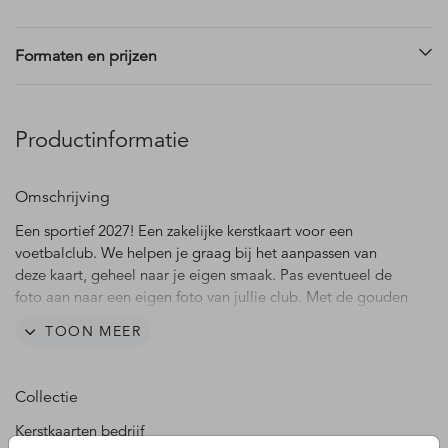
Formaten en prijzen
Productinformatie
Omschrijving
Een sportief 2027! Een zakelijke kerstkaart voor een
voetbalclub. We helpen je graag bij het aanpassen van
deze kaart, geheel naar je eigen smaak. Pas eventueel de
foto aan naar een eigen foto van jullie club. Met de gouden
envelopkleur maak je deze kerstkaart helemaal in stijl af.
TOON MEER
Collectie
Kerstkaarten bedrijf