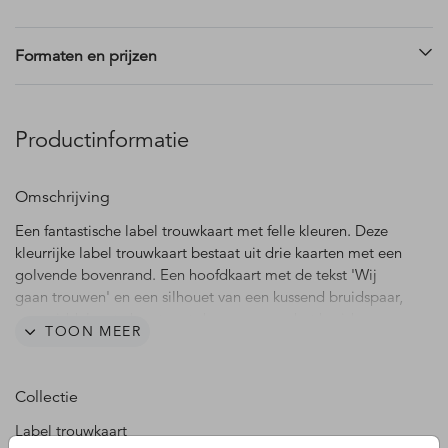
Formaten en prijzen
Productinformatie
Omschrijving
Een fantastische label trouwkaart met felle kleuren. Deze
kleurrijke label trouwkaart bestaat uit drie kaarten met een
golvende bovenrand. Een hoofdkaart met de tekst 'Wij
gaan trouwen' en een silhouet van een kussend bruidspaar,
een middelgrote kaart met de namen van het bruidspaar
TOON MEER
en een klein kaartje met de initialen van het bruidspaar.
Deze gehele kaart is in onze online editor naar eigen wens
aan te passen. Bevestig de labelkaart met een stijlvolle
Collectie
paperclip aan elkaar vast en maak er een prachtige
trouwdag van.
Label trouwkaart