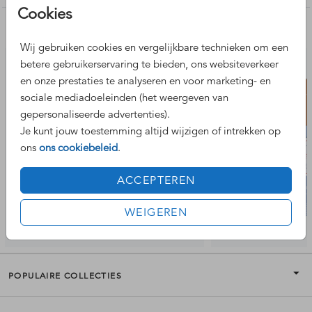
Cookies
Formaat grote oranje kaart: 21 x 10 cm
Nog meer leuke ontwerpen
Formaat middelste paars/rode kaart: 14 x 10 cm
Wij gebruiken cookies en vergelijkbare technieken om een
Formaat kleine beige kaart: 6 x 10 cm
betere gebruikerservaring te bieden, ons websiteverkeer
De paperclip wordt niet standaard meegeleverd maar kan
en onze prestaties te analyseren en voor marketing- en
hier
worden besteld.
sociale mediadoeleinden (het weergeven van
Kom je er niet uit? We helpen je graag!
gepersonaliseerde advertenties).
Je kunt jouw toestemming altijd wijzigen of intrekken op
ons
ons cookiebeleid
.
ACCEPTEREN
WEIGEREN
POPULAIRE COLLECTIES