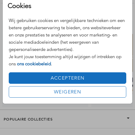
hieraan is ook nog dat het een ronde uitsnede heeft wat
Cookies
een doorkijkje geeft naar de hoofdkaart. Op het kleine
Nog meer leuke ontwerpen
kaartje een lief hertje.
Wij gebruiken cookies en vergelijkbare technieken om een
Formaat geboortekaartje landschap: 11 x 17 cm
betere gebruikerservaring te bieden, ons websiteverkeer
Formaat insteekkaart met geboortegegevens: 7,5 x 13,5 cm
en onze prestaties te analyseren en voor marketing- en
Formaat labeltje met hertje: 6,5 x 6,5 cm
sociale mediadoeleinden (het weergeven van
gepersonaliseerde advertenties).
Pas de kaart geheel naar eigen wens aan in de editor. Kom
Je kunt jouw toestemming altijd wijzigen of intrekken op
je er niet uit? We helpen je graag!
ons
ons cookiebeleid
.
ACCEPTEREN
WEIGEREN
POPULAIRE COLLECTIES