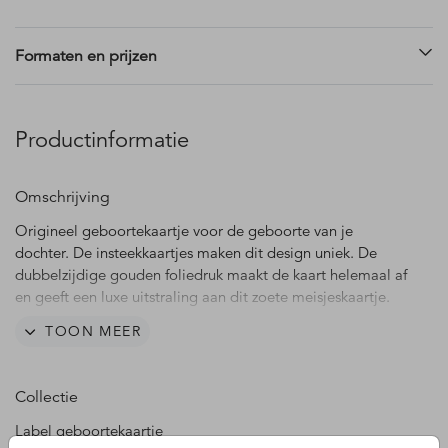
Formaten en prijzen
Productinformatie
Omschrijving
Origineel geboortekaartje voor de geboorte van je
dochter. De insteekkaartjes maken dit design uniek. De
dubbelzijdige gouden foliedruk maakt de kaart helemaal af
en geeft een luxe uitstraling aan dit zoete meisjeskaartje.
TOON MEER
Op dit kaartje Faye een hoofdkaart met een
sprookjesachtig landschap met groene heuvels en een
zacht roze lucht met maan en gouden sterren. Het eerste
Collectie
insteekkaartje met de babynaam van jullie dochter heeft
een mooie lila kleur en is in boogvorm. Extra bijzonder
Label geboortekaartje