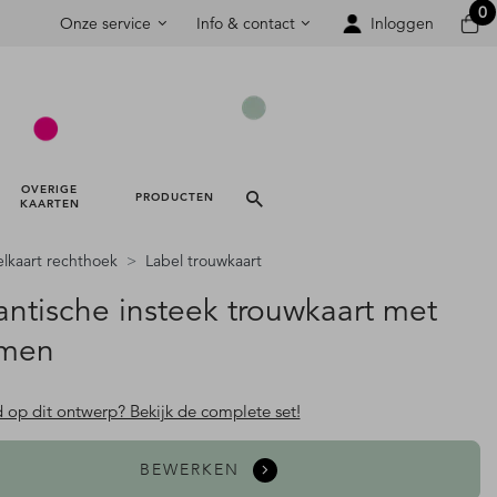
0
Onze service
Info & contact
Inloggen
OVERIGE 
PRODUCTEN 
KAARTEN 
lkaart rechthoek
Label trouwkaart
ntische insteek trouwkaart met
emen
d op dit ontwerp? Bekijk de complete set!
BEWERKEN