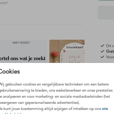
astel
e ronde
 zo kun
Dit 
trouwkaart
Grat
Voor
et uit?
Cookies
Wij gebruiken cookies en vergelijkbare technieken om een betere
gebruikerservaring te bieden, ons websiteverkeer en onze prestaties
Formaten
te analyseren en voor marketing- en sociale mediadoeleinden (het
weergeven van gepersonaliseerde advertenties).
Je kunt jouw toestemming altijd wijzigen of intrekken op ons
ons
naamkaartjes
placemat