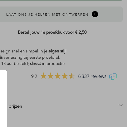
LAAT ONS JE HELPEN MET ONTWERPEN
Bestel jouw 1e proefdruk voor
€ 2,50
design snel en simpel in je
eigen stijl
trouwkaart
is
verrassing bij eerste proefdruk
 18 uur besteld;
direct
in productie
9.2
6.337 reviews
 en prijzen
save the date kaart
save the date