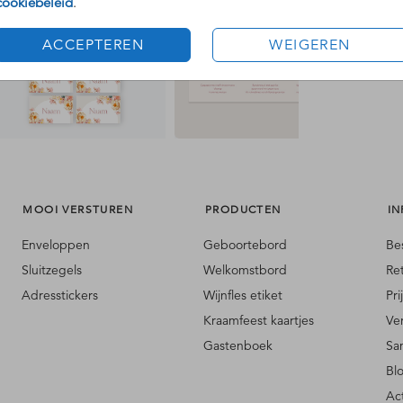
cookiebeleid
.
ACCEPTEREN
WEIGEREN
MOOI VERSTUREN
PRODUCTEN
IN
Enveloppen
Geboortebord
Be
Sluitzegels
Welkomstbord
Re
Adresstickers
Wijnfles etiket
Pri
Kraamfeest kaartjes
Ve
Gastenboek
Sa
Bl
Ac