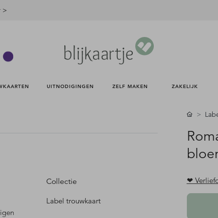
r >
WKAARTEN 
UITNODIGINGEN 
ZELF MAKEN 
ZAKELIJK 
Labe
Roma
blo
❤ Verlief
Collectie
Label trouwkaart
digen