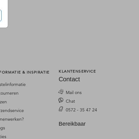
KLANTENSERVICE
FORMATIE & INSPIRATIE
Contact
stelinformatie
Mail ons
tourneren
Chat
jzen
0572 - 35 47 24
rzendservice
menwerken?
Bereikbaar
ogs
ties