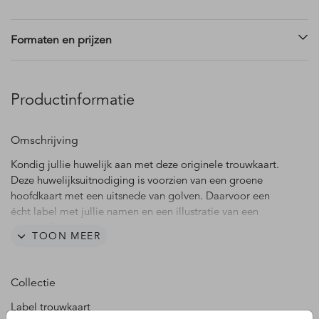
Formaten en prijzen
Productinformatie
Omschrijving
Kondig jullie huwelijk aan met deze originele trouwkaart.
Deze huwelijksuitnodiging is voorzien van een groene
hoofdkaart met een uitsnede van golven. Daarvoor een
écht label met jullie namen en een illustratie van een
citroen. Door de kleurrijke kleuren en citroen krijgt deze
TOON MEER
kaart een zomerse en mediterraanse uitstraling. De
foliedruk geeft een extra luxe touch aan deze aparte
trouwkaart. De trouwkaart en het label zijn aan te passen in
Collectie
de editor.
Label trouwkaart