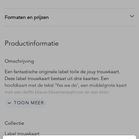
Formaten en prijzen
Productinformatie
Omschrijving
Een fantastische originele label toile de jouy trouwkaart.
Deze label trouwkaart bestaat uit drie kaarten. Een
hoofdkaart met de tekst 'Yes we do', een middelgrote kaart
met een delfts blauw bloemenpatroon en een klein
golvend kaartje met de namen van het bruidspaar. Deze
TOON MEER
gehele kaart is in onze online editor naar eigen wens aan te
passen. Bevestig de labelkaart met een stijlvolle paperclip
aan elkaar vast en maak er een prachtige trouwdag van.
Collectie
Formaat grote kaart Yes we do: 11 x 17 cm
Label trouwkaart