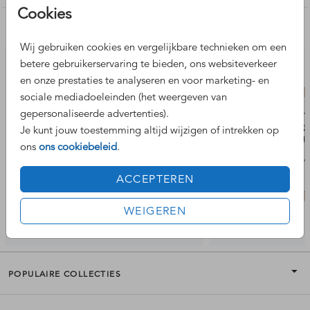
Formaat middelste bloemen kaart: 7,8 x 13 cm
Cookies
Formaat klein boog kaartje: 10 x 5 cm
Nog meer leuke ontwerpen
Wij gebruiken cookies en vergelijkbare technieken om een
Kom je er niet uit? We helpen je graag!
betere gebruikerservaring te bieden, ons websiteverkeer
en onze prestaties te analyseren en voor marketing- en
sociale mediadoeleinden (het weergeven van
gepersonaliseerde advertenties).
Je kunt jouw toestemming altijd wijzigen of intrekken op
ons
ons cookiebeleid
.
ACCEPTEREN
WEIGEREN
POPULAIRE COLLECTIES