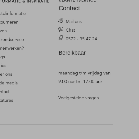
KLANTENSERVICE
FORMATIE & INSPIRATIE
Contact
stelinformatie
Mail ons
tourneren
Chat
jzen
0572 - 35 47 24
rzendservice
menwerken?
Bereikbaar
ogs
ties
maandag t/m vrijdag van
er ons
9.00 uur tot 17.00 uur
 de media
ntact
Veelgestelde vragen
catures