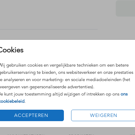
pje.
Dit 
Cookies
Grat
Voor
Wij gebruiken cookies en vergelijkbare technieken om een betere
gebruikerservaring te bieden, ons websiteverkeer en onze prestaties
ons
te analyseren en voor marketing- en sociale mediadoeleinden (het
weergeven van gepersonaliseerde advertenties).
Je kunt jouw toestemming altijd wijzigen of intrekken op ons
ons
cookiebeleid
.
Formaten
ACCEPTEREN
WEIGEREN