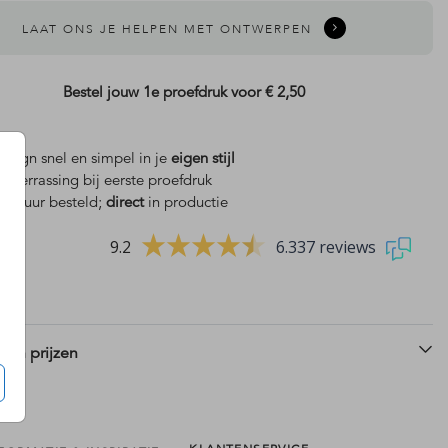
LAAT ONS JE HELPEN MET ONTWERPEN
Bestel jouw 1e proefdruk voor
€ 2,50
design snel en simpel in je
eigen stijl
is
verrassing bij eerste proefdruk
 18 uur besteld;
direct
in productie
9.2
6.337 reviews
 en prijzen