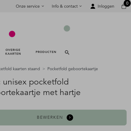
0
Onze service
Info & contact
Inloggen
OVERIGE 
PRODUCTEN 
KAARTEN 
etfold kaarten staand
Pocketfold geboortekaartje
c unisex pocketfold
ortekaartje met hartje
BEWERKEN