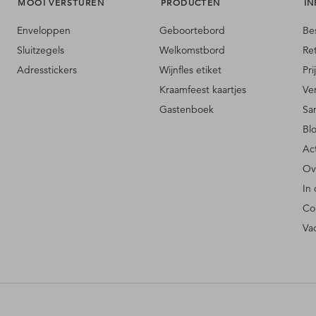
MOOI VERSTUREN
PRODUCTEN
IN
Enveloppen
Geboortebord
Be
Sluitzegels
Welkomstbord
Re
Adresstickers
Wijnfles etiket
Pri
Kraamfeest kaartjes
Ve
Gastenboek
Sa
Bl
Ac
Ov
In
Co
Va