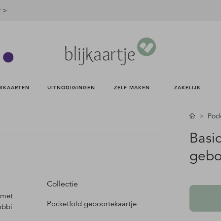
r >
WKAARTEN 
UITNODIGINGEN 
ZELF MAKEN 
ZAKELIJK 
Pock
Basi
gebo
Collectie
 met
Pocketfold geboortekaartje
obbi