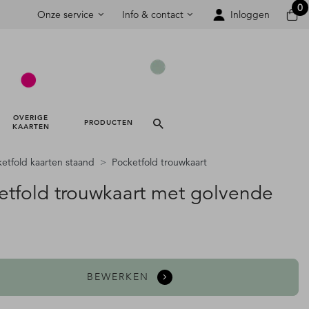
0
Onze service
Info & contact
Inloggen
OVERIGE 
PRODUCTEN 
KAARTEN 
etfold kaarten staand
Pocketfold trouwkaart
etfold trouwkaart met golvende
BEWERKEN