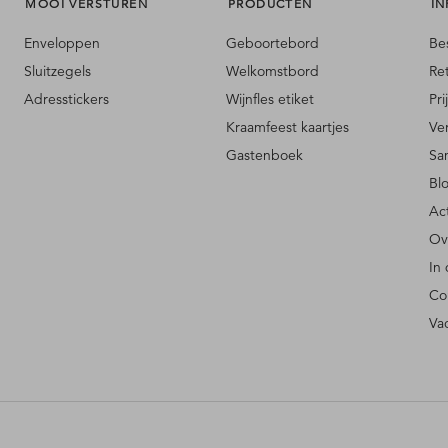
MOOI VERSTUREN
PRODUCTEN
IN
Enveloppen
Geboortebord
Be
Sluitzegels
Welkomstbord
Re
Adresstickers
Wijnfles etiket
Pri
Kraamfeest kaartjes
Ve
Gastenboek
Sa
Bl
Ac
Ov
In
Co
Va