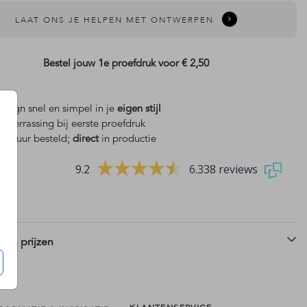
LAAT ONS JE HELPEN MET ONTWERPEN
Bestel jouw 1e proefdruk voor
€ 2,50
design snel en simpel in je
eigen stijl
is
verrassing bij eerste proefdruk
 18 uur besteld;
direct
in productie
9.2
6.338 reviews
 en prijzen