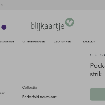
r >
WKAARTEN 
UITNODIGINGEN 
ZELF MAKEN 
ZAKELIJK 
Pock
Pock
strik
Collectie
taan
Pocketfold trouwkaart