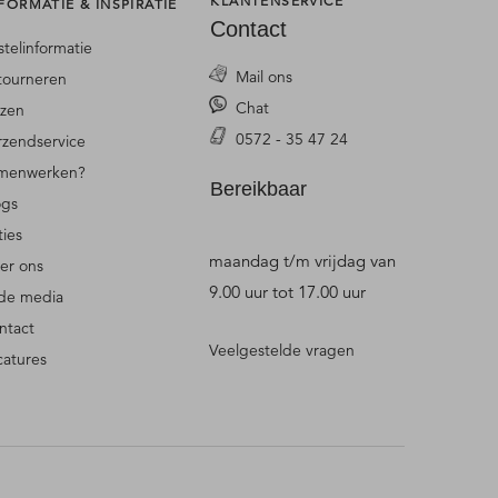
KLANTENSERVICE
FORMATIE & INSPIRATIE
Contact
stelinformatie
Mail ons
tourneren
Chat
jzen
0572 - 35 47 24
rzendservice
menwerken?
Bereikbaar
ogs
ties
maandag t/m vrijdag van
er ons
9.00 uur tot 17.00 uur
 de media
ntact
Veelgestelde vragen
catures