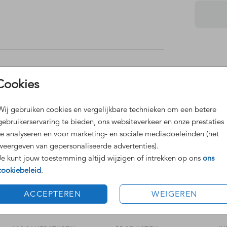
apje.
Dit 
Cookies
pje.
Grat
trouwkaart
Voor
Wij gebruiken cookies en vergelijkbare technieken om een betere
gebruikerservaring te bieden, ons websiteverkeer en onze prestaties
te analyseren en voor marketing- en sociale mediadoeleinden (het
weergeven van gepersonaliseerde advertenties).
Je kunt jouw toestemming altijd wijzigen of intrekken op ons
ons
ons
cookiebeleid
.
Formaten
ACCEPTEREN
WEIGEREN