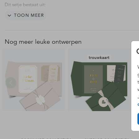
Dit setje bestaat uit:
- De trouwkaart (hoofdkaart)
TOON MEER
- Een informatiekaartje
- Langwerpig kaartje met planning
- Rond labeltje met een gaatje
Nog meer leuke ontwerpen
Bevestig het ronde labeltje met een
touwtje
aan het pocketfold m
LET OP: bij dit setje kaarten hoort een langwerpig
pocketfold ma
trouwkaart
Deze bestel je er los bij.
De envelop maat passend bij deze pocketfold is 22 x 15,6 cm.
Ook leuk: gebruik deze kaarten als een setje labelkaarten.
Hulp nodig bij het ontwerpen van dit pocketfold pakketje? Stuur 
gerust een berichtje.