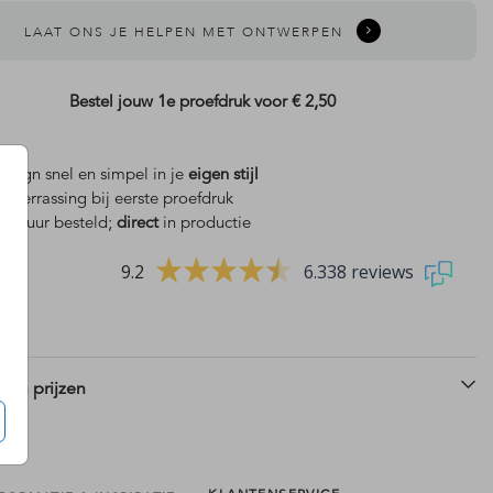
LAAT ONS JE HELPEN MET ONTWERPEN
Bestel jouw 1e proefdruk voor
€ 2,50
design snel en simpel in je
eigen stijl
is
verrassing bij eerste proefdruk
 18 uur besteld;
direct
in productie
9.2
6.338 reviews
 en prijzen