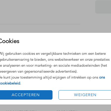
Dit 
Cookies
Grat
Voor
Wij gebruiken cookies en vergelijkbare technieken om een betere
gebruikerservaring te bieden, ons websiteverkeer en onze prestaties
mapje.
te analyseren en voor marketing- en sociale mediadoeleinden (het
.
Deze
weergeven van gepersonaliseerde advertenties).
Je kunt jouw toestemming altijd wijzigen of intrekken op ons
ons
cookiebeleid
.
Formaten
ACCEPTEREN
WEIGEREN
ons