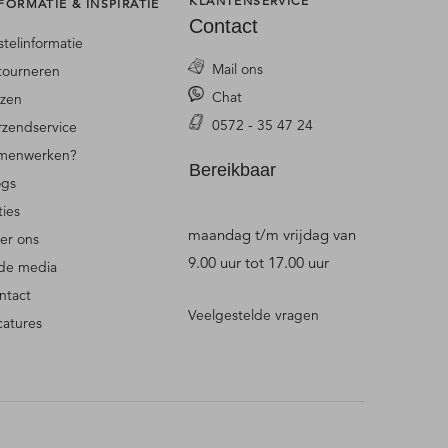
KLANTENSERVICE
FORMATIE & INSPIRATIE
Contact
stelinformatie
Mail ons
tourneren
Chat
jzen
0572 - 35 47 24
rzendservice
menwerken?
Bereikbaar
ogs
ties
maandag t/m vrijdag van
er ons
9.00 uur tot 17.00 uur
 de media
ntact
Veelgestelde vragen
catures