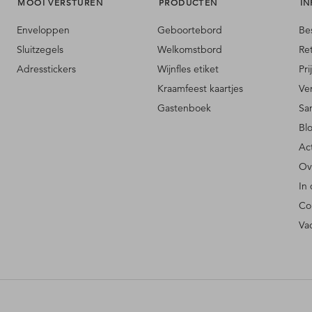
MOOI VERSTUREN
PRODUCTEN
IN
Enveloppen
Geboortebord
Be
Sluitzegels
Welkomstbord
Re
Adresstickers
Wijnfles etiket
Pri
Kraamfeest kaartjes
Ve
Gastenboek
Sa
Bl
Ac
Ov
In
Co
Va