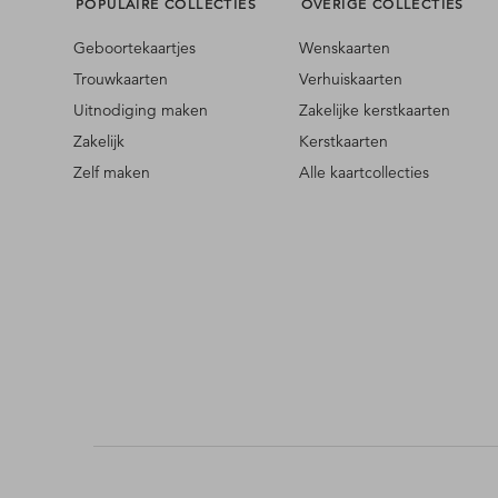
POPULAIRE COLLECTIES
OVERIGE COLLECTIES
gerust een berichtje.
Geboortekaartjes
Wenskaarten
Trouwkaarten
Verhuiskaarten
Uitnodiging maken
Zakelijke kerstkaarten
Zakelijk
Kerstkaarten
Zelf maken
Alle kaartcollecties