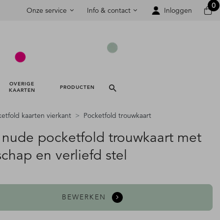
0
Onze service
Info & contact
Inloggen
OVERIGE 
PRODUCTEN 
KAARTEN 
etfold kaarten vierkant
Pocketfold trouwkaart
 nude pocketfold trouwkaart met
chap en verliefd stel
BEWERKEN