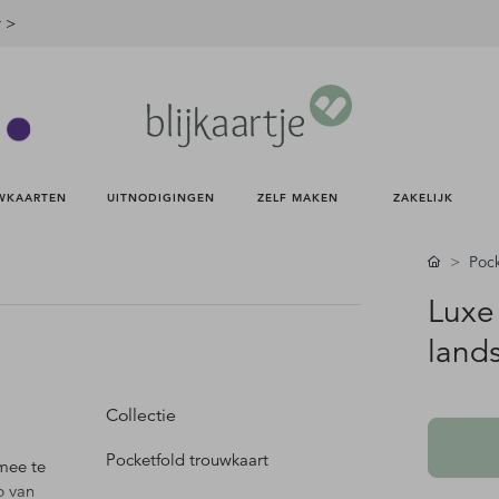
r >
WKAARTEN 
UITNODIGINGEN 
ZELF MAKEN 
ZAKELIJK 
Pock
Luxe
lands
Collectie
Pocketfold trouwkaart
mee te
p van