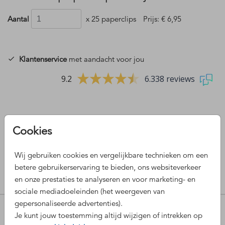
Aantal
x 25 paperclips
Prijs:
€ 6,95
Klantenservice
met aandacht voor jou
9.2
6.338 reviews
Cookies
OMSCHRIJVING
Mooi goudkleurige paperclip in de vorm van een rondje.
Wij gebruiken cookies en vergelijkbare technieken om een
Afmetingen: Ø 2,5 cm. Verkrijgbaar in zakjes van 25 stuks.
betere gebruikerservaring te bieden, ons websiteverkeer
en onze prestaties te analyseren en voor marketing- en
Prijs:
€ 6,95
per 25 paperclips
sociale mediadoeleinden (het weergeven van
gepersonaliseerde advertenties).
POPULAIRE COLLECTIES
Je kunt jouw toestemming altijd wijzigen of intrekken op