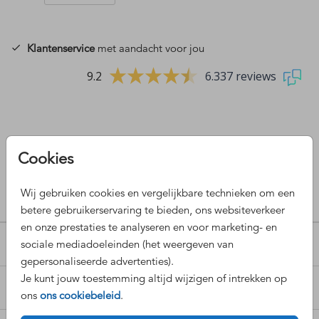
Klantenservice
met aandacht voor jou
9.2
6.337 reviews
Cookies
OMSCHRIJVING
Sluitzegel party goud
Wij gebruiken cookies en vergelijkbare technieken om een
Prijs:
betere gebruikerservaring te bieden, ons websiteverkeer
€ 6,50
per 25 zegels
en onze prestaties te analyseren en voor marketing- en
sociale mediadoeleinden (het weergeven van
POPULAIRE COLLECTIES
gepersonaliseerde advertenties).
Je kunt jouw toestemming altijd wijzigen of intrekken op
OVERIGE COLLECTIES
ons
ons cookiebeleid
.