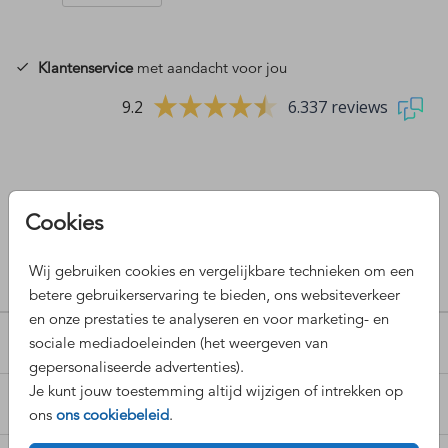
Klantenservice
met aandacht voor jou
9.2
6.337 reviews
Cookies
OMSCHRIJVING
Sluitzegel wij gaan trouwen
Wij gebruiken cookies en vergelijkbare technieken om een
Prijs:
betere gebruikerservaring te bieden, ons websiteverkeer
€ 6,50
per 25 zegels
en onze prestaties te analyseren en voor marketing- en
sociale mediadoeleinden (het weergeven van
POPULAIRE COLLECTIES
gepersonaliseerde advertenties).
Je kunt jouw toestemming altijd wijzigen of intrekken op
OVERIGE COLLECTIES
ons
ons cookiebeleid
.