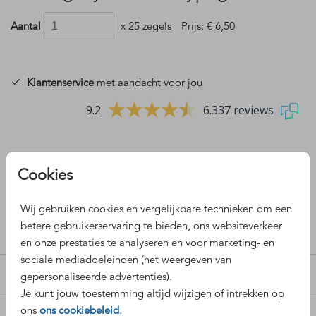
Aantal
x 25 zegels
Prijs:
€ 6,50
Klantenservice
met aandacht voor jou
9.2
6.337 reviews
Cookies
OMSCHRIJVING
Wij gebruiken cookies en vergelijkbare technieken om een
Sluitzegel yes we do typografisch
betere gebruikerservaring te bieden, ons websiteverkeer
en onze prestaties te analyseren en voor marketing- en
Prijs:
€ 6,50
per 25 zegels
sociale mediadoeleinden (het weergeven van
gepersonaliseerde advertenties).
POPULAIRE COLLECTIES
Je kunt jouw toestemming altijd wijzigen of intrekken op
ons
ons cookiebeleid
.