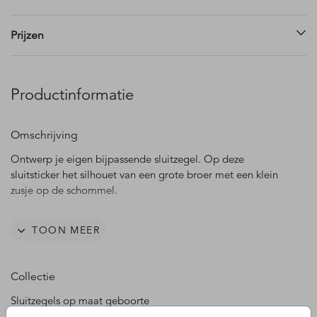
Prijzen
Productinformatie
Omschrijving
Ontwerp je eigen bijpassende sluitzegel. Op deze
sluitsticker het silhouet van een grote broer met een klein
zusje op de schommel.
Pas de sluitzegel op maat makkelijk aan in onze editor. De
TOON MEER
stickers worden op een vel met 25 stuks gedrukt.
Sluitzegels worden op een stickervel gedrukt. Hierdoor is
Collectie
de kleur nooit exact gelijk aan dezelfde kleur gedrukt op
papier.
Sluitzegels op maat geboorte