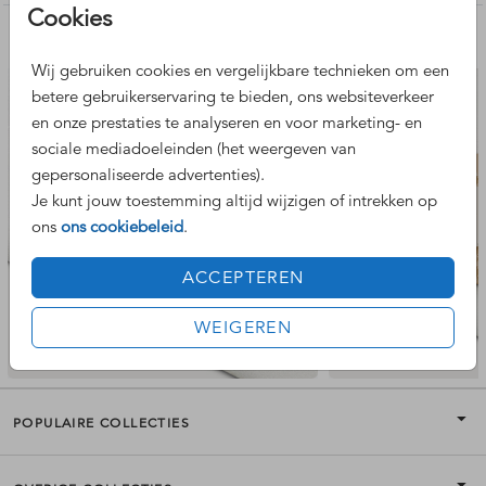
Cookies
Hulp nodig? Neem gerust contact met ons op.
Nog meer leuke ontwerpen
Wij gebruiken cookies en vergelijkbare technieken om een
betere gebruikerservaring te bieden, ons websiteverkeer
en onze prestaties te analyseren en voor marketing- en
sociale mediadoeleinden (het weergeven van
gepersonaliseerde advertenties).
Je kunt jouw toestemming altijd wijzigen of intrekken op
ons
ons cookiebeleid
.
ACCEPTEREN
WEIGEREN
POPULAIRE COLLECTIES