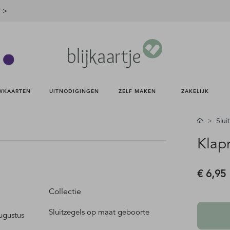
r >
WKAARTEN 
UITNODIGINGEN 
ZELF MAKEN 
ZAKELIJK 
Slui
Klap
€ 6,95
Collectie
Sluitzegels op maat geboorte
augustus