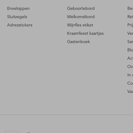
Enveloppen
Geboortebord
Be
Sluitzegels
Welkomstbord
Re
Adresstickers
Wijnfles etiket
Pri
Kraamfeest kaartjes
Ve
Gastenboek
Sa
Bl
Ac
Ov
In
Co
Va