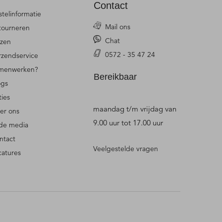
Contact
stelinformatie
Mail ons
tourneren
Chat
jzen
0572 - 35 47 24
rzendservice
menwerken?
Bereikbaar
ogs
ties
maandag t/m vrijdag van
er ons
9.00 uur tot 17.00 uur
 de media
ntact
Veelgestelde vragen
catures