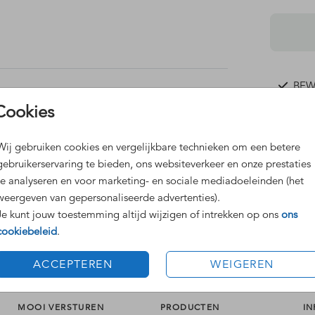
s
BEWE
 nooit
Verk
Cookies
Meer
Wij gebruiken cookies en vergelijkbare technieken om een betere
gebruikerservaring te bieden, ons websiteverkeer en onze prestaties
te analyseren en voor marketing- en sociale mediadoeleinden (het
weergeven van gepersonaliseerde advertenties).
Je kunt jouw toestemming altijd wijzigen of intrekken op ons
ons
Prijzen
cookiebeleid
.
ACCEPTEREN
WEIGEREN
MOOI VERSTUREN
PRODUCTEN
IN