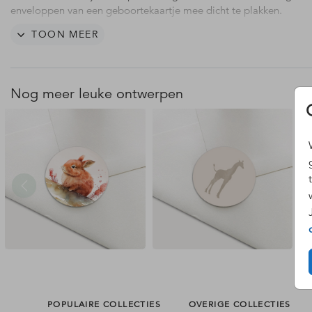
enveloppen van een geboortekaartje mee dicht te plakken.
TOON MEER
Pas de sluitzegel op maat makkelijk aan in onze editor. De sticker
worden op een vel met 25 stuks gedrukt.
Sluitzegels worden op een stickervel gedrukt. Hierdoor is de kleur
Nog meer leuke ontwerpen
exact gelijk aan dezelfde kleur gedrukt op papier.
Hulp nodig? Neem gerust contact met ons op.
POPULAIRE COLLECTIES
OVERIGE COLLECTIES