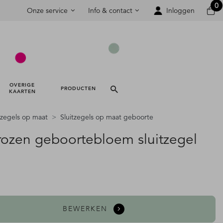
0
Onze service
Info & contact
Inloggen
OVERIGE 
PRODUCTEN 
KAARTEN 
tzegels op maat
Sluitzegels op maat geboorte
rozen geboortebloem sluitzegel
BEWERKEN